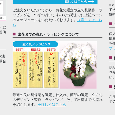
※
で
ご注文をいただいてから、お花の選定や立て札製作・ラ
気
ッピングを一つずつ行いますので出荷までに上記ページ
のスケジュールをいただいております。
→詳しくはこち
ら
・郵
提供
個
出荷までの流れ・ラッピングについて
情
を
プ
※法
場合
商
見
い
最適の良い胡蝶蘭を選定し仕入れ、商品の選定、立て札
ご
のデザイン・製作、ラッピング、そして出荷までの流れ
す
を紹介します。
→詳しくはこちら