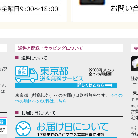
送料と配送・ラッピングについて
会
送料について
の翌
社
せん
いは
東京都（離島以外）へのお届けは送料無料です。
→その
Ｔ
他の地区への送料はこちら
mai
営
お届け日について
定
※
等