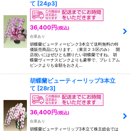
て
[
24p3
]
36,400
円
(税込)
在庫あり
胡蝶蘭ビューティーピンク3本立て送料無料の特
価販売商品になります。（東京２３区のみ） 開
店祝いにはぜひとも贈りたい胡蝶蘭ですね。 胡
蝶蘭ヴィーナスピンクよりも豪華で、プレミアム
ピンクよりも金額をおさえ…
胡蝶蘭ビューティーリップ3本立
て
[
28r3
]
36,400
円
(税込)
在庫あり
胡蝶蘭ビューティーリップ3本立て株主総会では