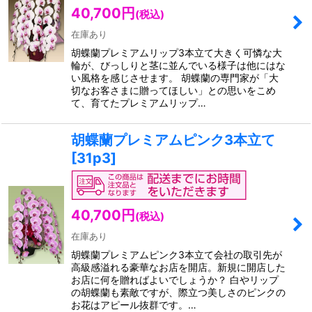
40,700
円
(税込)
在庫あり
胡蝶蘭プレミアムリップ3本立て大きく可憐な大
輪が、びっしりと茎に並んでいる様子は他にはな
い風格を感じさせます。 胡蝶蘭の専門家が「大
切なお客さまに贈ってほしい」との思いをこめ
て、育てたプレミアムリップ…
胡蝶蘭プレミアムピンク3本立て
[
31p3
]
40,700
円
(税込)
在庫あり
胡蝶蘭プレミアムピンク3本立て会社の取引先が
高級感溢れる豪華なお店を開店。新規に開店した
お店に何を贈ればよいでしょうか？ 白やリップ
の胡蝶蘭も素敵ですが、際立つ美しさのピンクの
お花はアピール抜群です。…