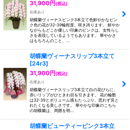
31,900
円
(税込)
在庫あり
胡蝶蘭ヴィーナスピンク3本立て色鮮やかなピン
ク色の花が32-39輪程度、咲き誇ります。 鮮やか
ながらもどこか優しい印象のピンクは、女性らし
さを表現しているようでもあります。 華やかさ
はもちろんのこと、…
胡蝶蘭ヴィーナスリップ3本立て
[
24r3
]
31,900
円
(税込)
在庫あり
胡蝶蘭ヴィーナスリップ3本立て白の花びらに、
赤いリップがひときわ目を引きます。 花の輪数
は32-39とボリューム感もたっぷり。思わず見と
れたくなる美しさです。 華やかな印象のこちら
の胡蝶蘭は、周囲を明…
胡蝶蘭ビューティーピンク3本立