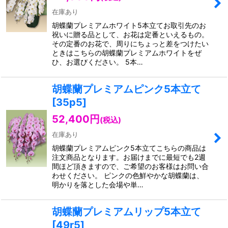
在庫あり
胡蝶蘭プレミアムホワイト5本立てお取引先のお
祝いに贈る品として、お花は定番といえるもの。
その定番のお花で、周りにちょっと差をつけたい
ときはこちらの胡蝶蘭プレミアムホワイトをぜ
ひ、お選びください。 5本…
胡蝶蘭プレミアムピンク5本立て
[
35p5
]
52,400
円
(税込)
在庫あり
胡蝶蘭プレミアムピンク5本立てこちらの商品は
注文商品となります。お届けまでに最短でも2週
間ほど頂きますので、ご希望のお客様はお問い合
わせください。 ピンクの色鮮やかな胡蝶蘭は、
明かりを落とした会場や単…
胡蝶蘭プレミアムリップ5本立て
[
49r5
]