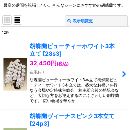
最高の瞬間を祝福したい。そんなシーンにおすすめの胡蝶蘭です。
表示順変更
閉じる
12
件
表示数
:
胡蝶蘭ビューティーホワイト3本
立て
[
28s3
]
並び順
:
32,450
円
(税込)
絞り込む
在庫あり
胡蝶蘭ビューティーホワイト3本立て胡蝶蘭ビュ
ーティーホワイト3本立ては、盛大なお祝いを行
なう会場や定時株主総会、株主総会後の懇親会な
ど、大切な方をお迎えするのにふさわしい胡蝶蘭
です。 広い会場を華やか…
胡蝶蘭ヴィーナスピンク3本立て
[
24p3
]