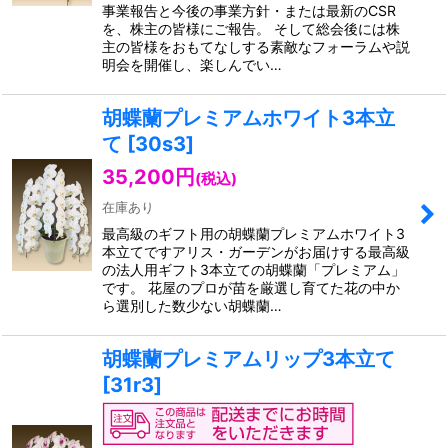
事業報告と今後の事業方針・または最新のCSR
を、株主の皆様にご報告。 そして総会後には株
主の皆様をおもてなしする素敵なフォーラムや説
明会を開催し、楽しんでい…
胡蝶蘭プレミアムホワイト3本立
て
[
30s3
]
35,200
円
(税込)
在庫あり
最高級のギフト用の胡蝶蘭プレミアムホワイト3
本立てですアリス・ガーデンがお届けする最高級
の法人用ギフト3本立ての胡蝶蘭「プレミアム」
です。 花屋のプロが苗を厳選し育てた花の中か
ら選別した数少ない胡蝶蘭…
胡蝶蘭プレミアムリップ3本立て
[
31r3
]