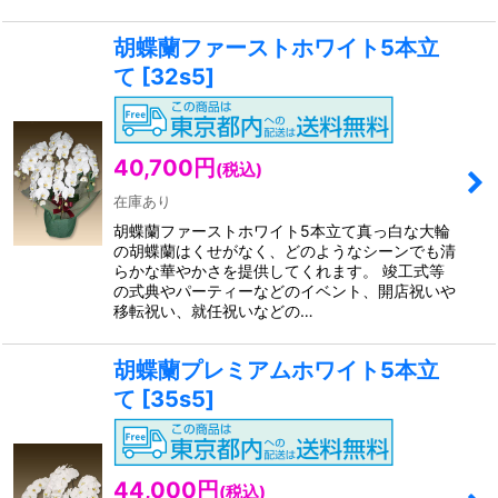
胡蝶蘭ファーストホワイト5本立
て
[
32s5
]
40,700
円
(税込)
在庫あり
胡蝶蘭ファーストホワイト5本立て真っ白な大輪
の胡蝶蘭はくせがなく、どのようなシーンでも清
らかな華やかさを提供してくれます。 竣工式等
の式典やパーティーなどのイベント、開店祝いや
移転祝い、就任祝いなどの…
胡蝶蘭プレミアムホワイト5本立
て
[
35s5
]
44,000
円
(税込)