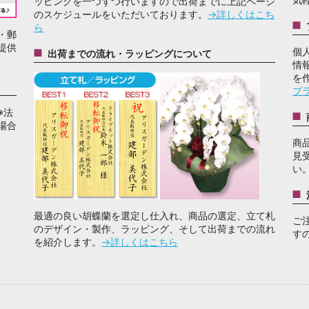
ッピングを一つずつ行いますので出荷までに上記ページ
のスケジュールをいただいております。
→詳しくはこち
ら
・郵
提供
個
出荷までの流れ・ラッピングについて
情
を
プ
※法
場合
商
見
い
最適の良い胡蝶蘭を選定し仕入れ、商品の選定、立て札
ご
のデザイン・製作、ラッピング、そして出荷までの流れ
す
を紹介します。
→詳しくはこちら