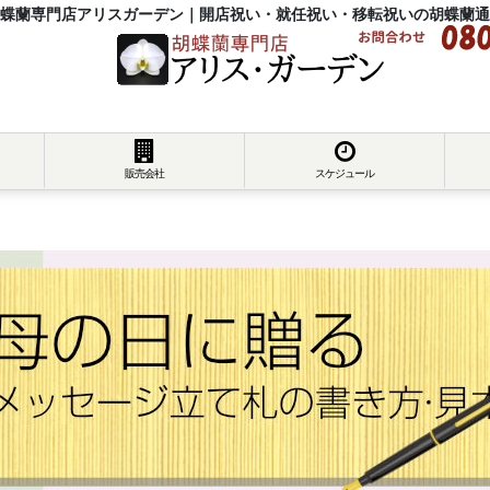
蝶蘭専門店アリスガーデン｜開店祝い・就任祝い・移転祝いの胡蝶蘭通
販売会社
スケジュール