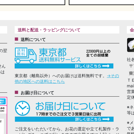
送料と配送・ラッピングについて
会
送料について
の翌
社
せん
いは
東京都（離島以外）へのお届けは送料無料です。
→その
Ｔ
他の地区への送料はこちら
mai
営
お届け日について
定
※
等
※
で
ご注文をいただいてから、お花の選定や立て札製作・ラ
気