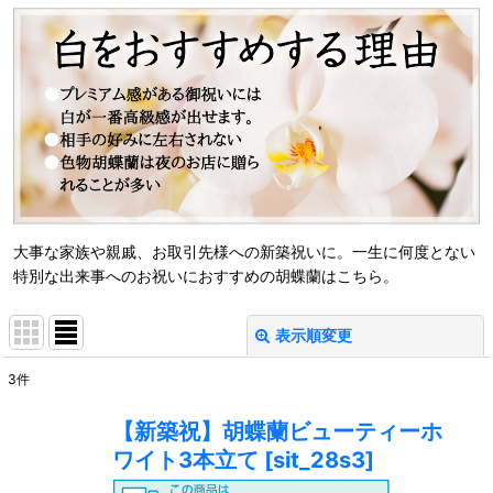
大事な家族や親戚、お取引先様への新築祝いに。一生に何度とない
特別な出来事へのお祝いにおすすめの胡蝶蘭はこちら。
表示順変更
閉じる
3
件
表示数
:
【新築祝】胡蝶蘭ビューティーホ
ワイト3本立て
[
sit_28s3
]
並び順
: