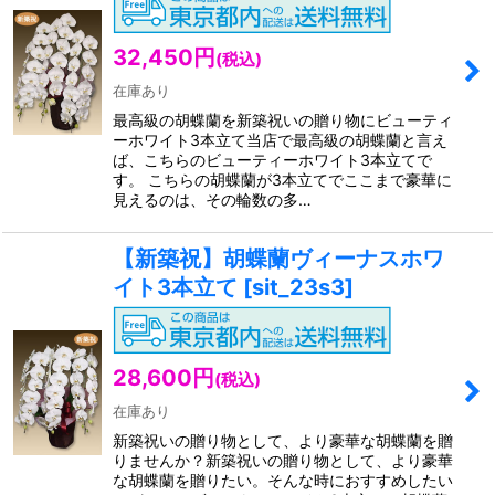
絞り込む
32,450
円
(税込)
在庫あり
最高級の胡蝶蘭を新築祝いの贈り物にビューティ
ーホワイト3本立て当店で最高級の胡蝶蘭と言え
ば、こちらのビューティーホワイト3本立てで
す。 こちらの胡蝶蘭が3本立てでここまで豪華に
見えるのは、その輪数の多…
【新築祝】胡蝶蘭ヴィーナスホワ
イト3本立て
[
sit_23s3
]
28,600
円
(税込)
在庫あり
新築祝いの贈り物として、より豪華な胡蝶蘭を贈
りませんか？新築祝いの贈り物として、より豪華
な胡蝶蘭を贈りたい。そんな時におすすめしたい