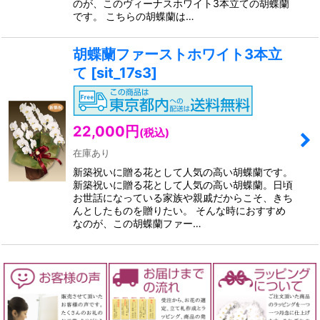
のが、このヴィーナスホワイト3本立ての胡蝶蘭
です。 こちらの胡蝶蘭は…
胡蝶蘭ファーストホワイト3本立
て
[
sit_17s3
]
22,000
円
(税込)
在庫あり
新築祝いに贈る花として人気の高い胡蝶蘭です。
新築祝いに贈る花として人気の高い胡蝶蘭。日頃
お世話になっている家族や親戚だからこそ、きち
んとしたものを贈りたい。 そんな時におすすめ
なのが、この胡蝶蘭ファー…