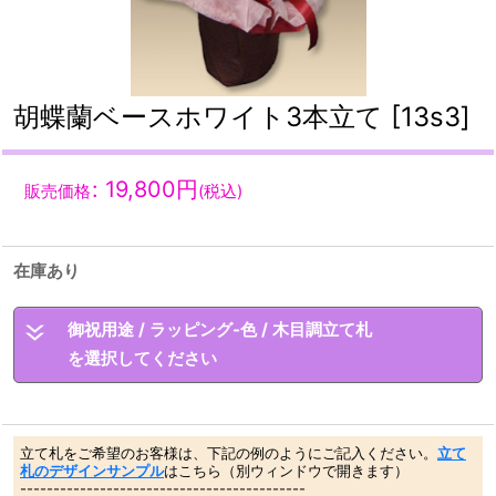
胡蝶蘭ベースホワイト3本立て
[
13s3
]
:
19,800
円
販売価格
(税込)
在庫あり
御祝用途
/
ラッピング-色
/
木目調立て札
を選択してください
立て札をご希望のお客様は、下記の例のようにご記入ください。
立て
札のデザインサンプル
はこちら（別ウィンドウで開きます）
-------------------------------------------