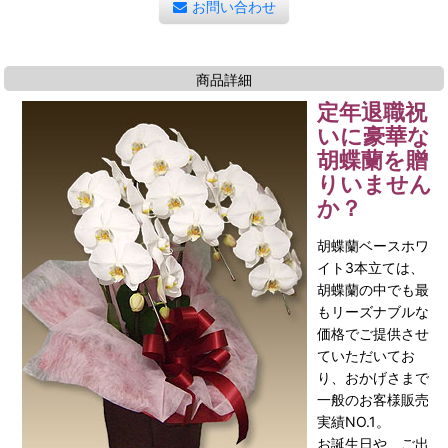
お問い合わせ
商品詳細
定年退職祝
いに豪華な
胡蝶蘭を贈
りいません
か？
胡蝶蘭ベースホワ
イト3本立ては、
胡蝶蘭の中でも最
もリーズナブルな
価格でご提供させ
ていただいてお
り、おかげさまで
一般のお客様販売
実績NO.1。
お誕生日や、ご出