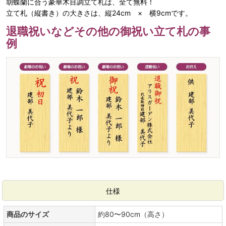
胡蝶蘭に合う豪華木目調立て札は、全て無料！
立て札（縦書き）の大きさは、縦24cm × 横9cmです。
退職祝いなどその他の御祝い立て札の事
例
仕様
商品のサイズ
約80〜90cm（高さ）