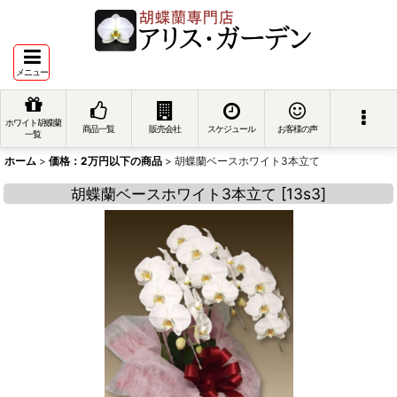
メニュー
ホワイト胡蝶蘭
商品一覧
販売会社
スケジュール
お客様の声
一覧
ホーム
>
価格：2万円以下の商品
>
胡蝶蘭ベースホワイト3本立て
胡蝶蘭ベースホワイト3本立て
[
13s3
]