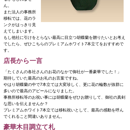
ん。
また法人の事務所
移転では、花のラ
ンクがはっきり見
えてしまいます。
もし他社に引けをとらない最高に目立つ胡蝶蘭を贈りたいとお考え
でしたら、ぜひこちらのプレミアムホワイト7本立てをおすすめで
す。
店長から一言
「たくさんの各社さんのお花のなかで御社が一番豪華でした！」
期待していた最高のお礼のお言葉ですね。
やはり胡蝶蘭の中で7本立ては大変珍しく、更に花の輪数が抜群に
多いので最高のアピールになりました。
事務所移転等のお祝い事には胡蝶蘭をぜひお贈りして、御社の真剣
な思いを伝えませんか？
プレミアムホワイト7本立ては移転祝いとして、最高の感動を呼ん
でくれること間違いありません。
豪華木目調立て札