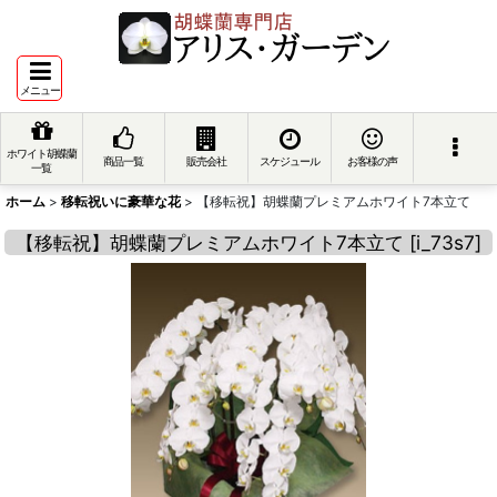
メニュー
ホワイト胡蝶蘭
商品一覧
販売会社
スケジュール
お客様の声
一覧
ホーム
>
移転祝いに豪華な花
>
【移転祝】胡蝶蘭プレミアムホワイト7本立て
【移転祝】胡蝶蘭プレミアムホワイト7本立て
[
i_73s7
]