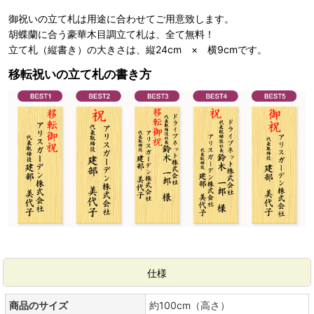
御祝いの立て札は用途に合わせてご用意致します。
胡蝶蘭に合う豪華木目調立て札は、全て無料！
立て札（縦書き）の大きさは、縦24cm × 横9cmです。
移転祝いの立て札の書き方
仕様
商品のサイズ
約100cm（高さ）