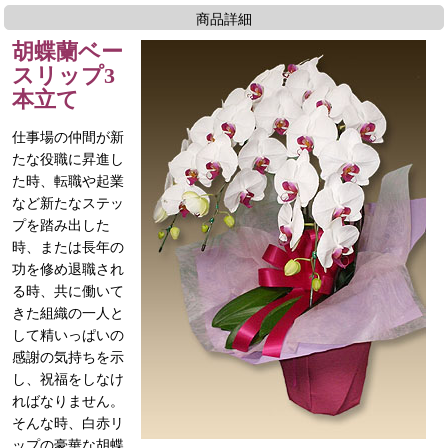
商品詳細
胡蝶蘭ベー
スリップ3
本立て
仕事場の仲間が新
たな役職に昇進し
た時、転職や起業
など新たなステッ
プを踏み出した
時、または長年の
功を修め退職され
る時、共に働いて
きた組織の一人と
して精いっぱいの
感謝の気持ちを示
し、祝福をしなけ
ればなりません。
そんな時、白赤リ
ップの豪華な胡蝶