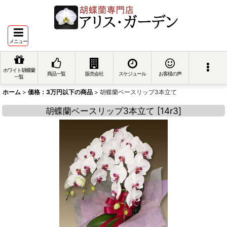
メニュー
ホワイト胡蝶蘭
商品一覧
販売会社
スケジュール
お客様の声
一覧
ホーム
>
価格：3万円以下の商品
>
胡蝶蘭ベースリップ3本立て
胡蝶蘭ベースリップ3本立て
[
14r3
]