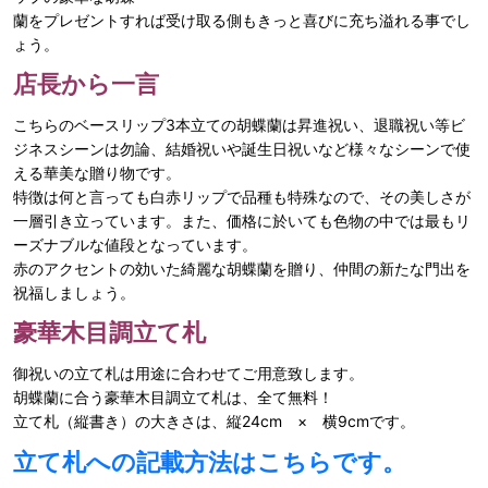
蘭をプレゼントすれば受け取る側もきっと喜びに充ち溢れる事でし
ょう。
店長から一言
こちらのベースリップ3本立ての胡蝶蘭は昇進祝い、退職祝い等ビ
ジネスシーンは勿論、結婚祝いや誕生日祝いなど様々なシーンで使
える華美な贈り物です。
特徴は何と言っても白赤リップで品種も特殊なので、その美しさが
一層引き立っています。また、価格に於いても色物の中では最もリ
ーズナブルな値段となっています。
赤のアクセントの効いた綺麗な胡蝶蘭を贈り、仲間の新たな門出を
祝福しましょう。
豪華木目調立て札
御祝いの立て札は用途に合わせてご用意致します。
胡蝶蘭に合う豪華木目調立て札は、全て無料！
立て札（縦書き）の大きさは、縦24cm × 横9cmです。
立て札への記載方法はこちらです。