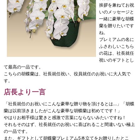
挨拶を兼ねてお祝
いのメッセージと
一緒に豪華な胡蝶
蘭を贈りたいです
ね。
プレミアムの名に
ふさわしいこちら
の花は、社長就任
祝いのギフトとし
て最高の一品です。
こちらの胡蝶蘭は、社長就任祝い、役員就任のお祝いに大人気で
す。
店長より一言
「社長就任のお祝いにこんな豪華な贈り物を頂けるとは...」「胡蝶
蘭は以前頂きましたがこんな豪華な胡蝶蘭は初めてです！」
やはりお相手様は驚きと感激で言葉にならないみたいですね！
それもそのはず、社長就任のお祝いに喜ばれること間違いない極上
の一品です。
また、ギフトとして胡蝶蘭プレミアム5本立てをお贈りしたとこ