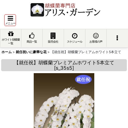
メニュー
ホワイト胡蝶蘭
商品一覧
販売会社
スケジュール
お客様の声
一覧
ホーム
>
就任祝いに豪華な花
>
【就任祝】胡蝶蘭プレミアムホワイト5本立て
【就任祝】胡蝶蘭プレミアムホワイト5本立て
[
s_35s5
]