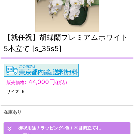
【就任祝】胡蝶蘭プレミアムホワイト
5本立て
[
s_35s5
]
:
44,000
円
販売価格
(税込)
サイズ
:
6
在庫あり
御祝用途
/
ラッピング-色
/
木目調立て札