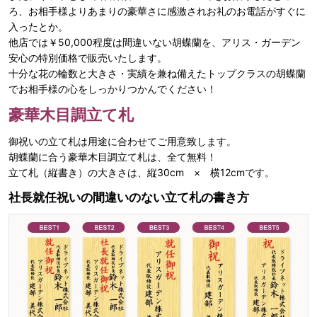
ろ、お相手様よりあまりの豪華さに感激されお礼のお電話がすぐに
入ったとか。
他店では￥50,000程度は間違いない胡蝶蘭を、アリス・ガーデン
安心の特別価格で販売いたします。
十分な花の輪数と大きさ・実績を兼ね備えたトップクラスの胡蝶蘭
でお相手様の心をしっかりつかんでください！
豪華木目調立て札
御祝いの立て札は用途に合わせてご用意致します。
胡蝶蘭に合う豪華木目調立て札は、全て無料！
立て札（縦書き）の大きさは、縦30cm × 横12cmです。
社長就任祝いの間違いのない立て札の書き方