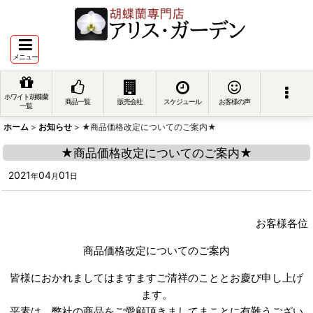
メニュー
ホワイト胡蝶蘭
商品一覧
販売会社
スケジュール
お客様の声
一覧
ホーム
>
お知らせ
>
★商品価格改定についてのご案内★
★商品価格改定についてのご案内★
2021
04
01
年
月
日
お客様各位
商品価格改定についてのご案内
皆様におかれましてはますますご清祥のこととお慶び申し上げ
ます。
平素は、弊社の商品をご愛顧頂きましてまことに有難うござい